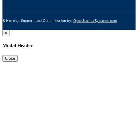
JS Hosting, Support, and Customization by:
OpenJournalSystems.com
×
Modal Header
Close