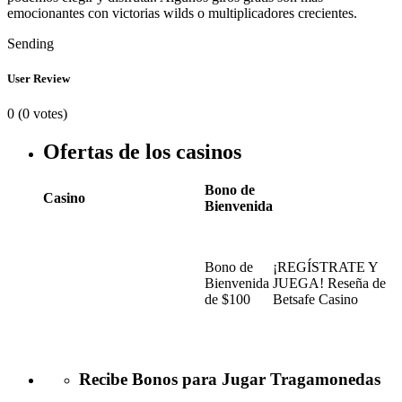
emocionantes con victorias wilds o multiplicadores crecientes.
Sending
User Review
0 (0 votes)
Ofertas de los casinos
Bono de
Casino
Bienvenida
Bono de
¡REGÍSTRATE Y
Bienvenida
JUEGA! Reseña de
de $100
Betsafe Casino
Recibe Bonos para Jugar Tragamonedas