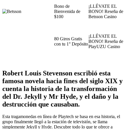
Bono de
¡LLÉVATE EL
Bienvenida de
BONO! Reseña de
$100
Betsson Casino
¡LLÉVATE EL
80 Giros Gratis
BONO! Reseña de
con tu 1° Depósito
PlayUZU Casino
Robert Louis Stevenson escribió esta
famosa novela hacia fines del siglo XIX y
cuenta la historia de la transformación
del Dr. Jekyll y Mr Hyde, y el daño y la
destrucción que causaban.
Esta tragamonedas en línea de Playtech se basa en esa historia, el
grupo finalmente llegó a la estación de televisión, se llama
simplemente Jekyll y Hyde. Descubre todo lo que te ofrece a