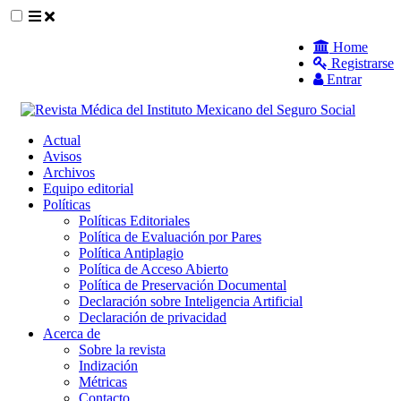
##plugins.themes.themeEleven.accessible_
Home
Registrarse
##plugins.themes.themeEleven.accessible_menu.main_navigat
Entrar
##plugins.themes.themeEleven.accessible_menu.main_content
##plugins.themes.themeEleven.accessible_menu.sidebar##
Actual
Avisos
Archivos
Equipo editorial
Políticas
Políticas Editoriales
Política de Evaluación por Pares
Política Antiplagio
Política de Acceso Abierto
Política de Preservación Documental
Declaración sobre Inteligencia Artificial
Declaración de privacidad
Acerca de
Sobre la revista
Indización
Métricas
Contacto