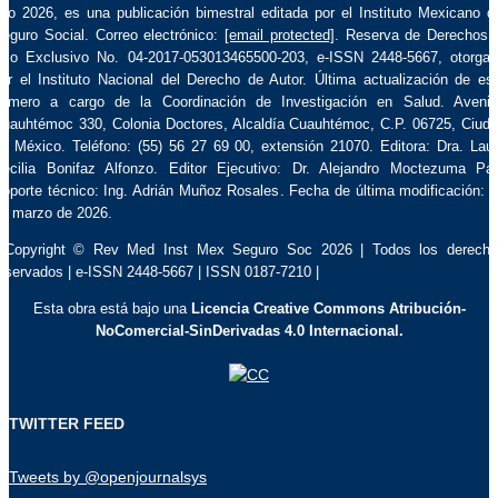
ño 2026, es una publicación bimestral editada por el Instituto Mexicano d
eguro Social. Correo electrónico:
[email protected]
. Reserva de Derechos 
so Exclusivo No. 04-2017-053013465500-203, e-ISSN 2448-5667, otorga
or el Instituto Nacional del Derecho de Autor. Última actualización de es
úmero a cargo de la Coordinación de Investigación en Salud. Aveni
uauhtémoc 330, Colonia Doctores, Alcaldía Cuauhtémoc, C.P. 06725, Ciud
e México. Teléfono: (55) 56 27 69 00, extensión 21070. Editora: Dra. Lau
ecilia Bonifaz Alfonzo. Editor Ejecutivo: Dr. Alejandro Moctezuma Pa
oporte técnico: Ing. Adrián Muñoz Rosales. Fecha de última modificación: 
e marzo de 2026.
 Copyright © Rev Med Inst Mex Seguro Soc 2026 | Todos los derech
eservados | e-ISSN 2448-5667 | ISSN 0187-7210 |
Esta obra está bajo una
Licencia Creative Commons Atribución-
NoComercial-SinDerivadas 4.0 Internacional.
TWITTER FEED
Tweets by @openjournalsys