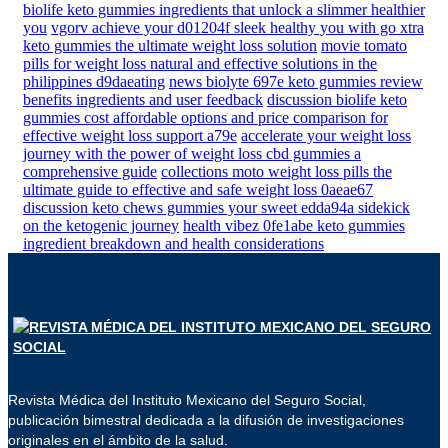
biolife keto gummies ingredients that unlock a slimmer healthier
you
vgorv achieve your d01204f sleek healthy you with go xtra
keto gummies the ultimate weight loss solution
movie tomato
pills for weight loss natural and effective solutions in the
philippines d9daeating
news biolyte 697e keto gummies review
benefits ingredients and user feedback
discussion biolife keto
gummies cost affordable options and price comparison for
effective weight loss support a79e
accelerate your weight loss
journey with the power of weight loss cbd gummies a
comprehensive guide
collections moto weight loss pills the
ultimate guide to effective and safe weight loss 0aeae67
discussion keto chews gummies your sweet edda94a sidekick
on the ketogenic journey
health vibez 0fe1abe keto gummies
ingredient breakdown and health considerations
Revista Médica del Instituto Mexicano del Seguro Social,
publicación bimestral dedicada a la difusión de investigaciones
originales en el ámbito de la salud.